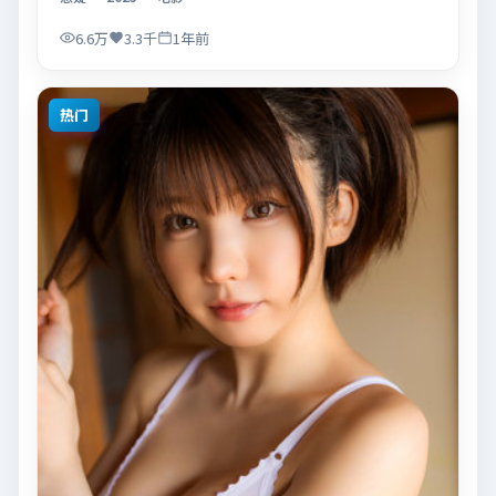
面调度强化了类型片的观感体验，亦留有可供解读的细
节空间，适合关注现实主义叙事与人物关系的观众观看
6.6万
3.3千
1年前
与收藏。
热门