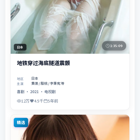
1:35:09
日本
地铁穿过海底隧道震颤
日本
地区
黄渤 / 殷桃 / 李秉宪 等
主演
喜剧
·
2021
·
电视剧
12万
4.5千
5年前
精选