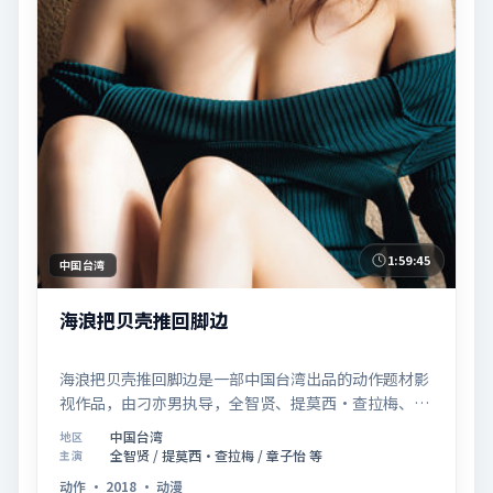
1:59:45
中国台湾
海浪把贝壳推回脚边
海浪把贝壳推回脚边是一部中国台湾出品的动作题材影
视作品，由刁亦男执导，全智贤、提莫西·查拉梅、章
子怡等联合主演，于2018年11月14日在院线首映。影
中国台湾
地区
片围绕「爱的迟疑与勇敢迈出的一步」展开叙事，镜头
全智贤 / 提莫西·查拉梅 / 章子怡 等
主演
语言克制而富有张力，节奏起伏得当，人物弧光完整；
动作
·
2018
·
动漫