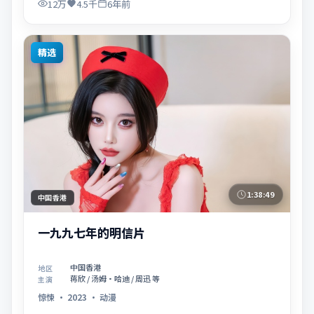
12万
4.5千
6年前
精选
1:38:49
中国香港
一九九七年的明信片
中国香港
地区
蒋欣 / 汤姆·哈迪 / 周迅 等
主演
惊悚
·
2023
·
动漫