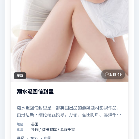
2:15:49
英国
潮水退回信封里
潮水退回信封里是一部英国出品的悬疑题材影视作品，
由丹尼斯·维伦纽瓦执导，孙俪、菅田将晖、易烊千玺
等联合主演，于2025年07月02日在院线首映。影片围
英国
地区
绕「记忆拼图里的真相碎片」展开叙事，镜头语言克制
孙俪 / 菅田将晖 / 易烊千玺
主演
而富有张力，节奏起伏得当，人物弧光完整；配乐与场
悬疑
·
2025
·
电影