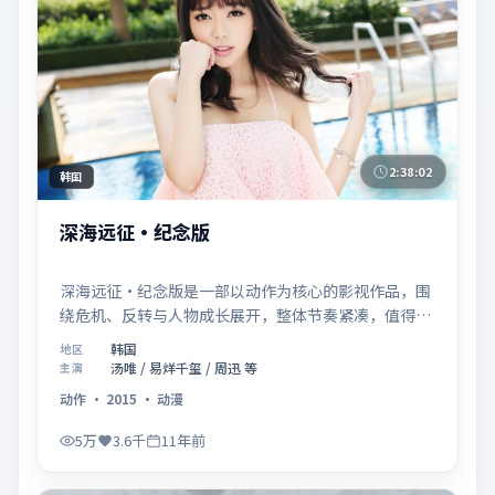
2:38:02
韩国
深海远征·纪念版
深海远征·纪念版是一部以动作为核心的影视作品，围
绕危机、反转与人物成长展开，整体节奏紧凑，值得推
荐观看。
韩国
地区
汤唯 / 易烊千玺 / 周迅 等
主演
动作
·
2015
·
动漫
5万
3.6千
11年前