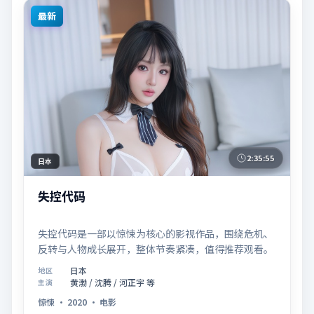
最新
2:35:55
日本
失控代码
失控代码是一部以惊悚为核心的影视作品，围绕危机、
反转与人物成长展开，整体节奏紧凑，值得推荐观看。
日本
地区
黄渤 / 沈腾 / 河正宇 等
主演
惊悚
·
2020
·
电影