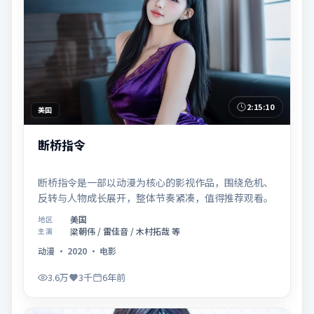
2:15:10
美国
断桥指令
断桥指令是一部以动漫为核心的影视作品，围绕危机、
反转与人物成长展开，整体节奏紧凑，值得推荐观看。
美国
地区
梁朝伟 / 雷佳音 / 木村拓哉 等
主演
动漫
·
2020
·
电影
3.6万
3千
6年前