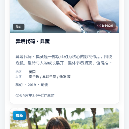
1:44:26
英国
异境代码·典藏
异境代码·典藏是一部以科幻为核心的影视作品，围绕
危机、反转与人物成长展开，整体节奏紧凑，值得推荐
观看。
英国
地区
章子怡 / 易烊千玺 / 汤唯 等
主演
科幻
·
2019
·
动漫
6.9万
3.4千
7年前
最新