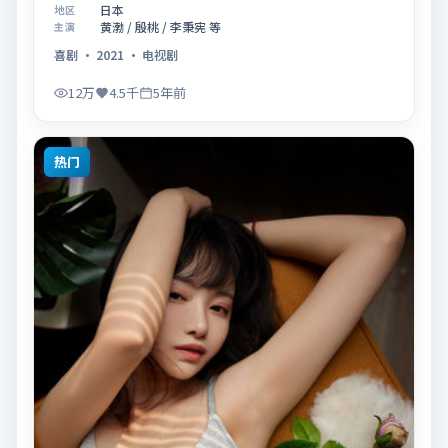
于2021年08月27日在院线首映。影片围绕「爱的迟疑
日本
地区
与勇敢迈出的一步」展开叙事，镜头语言克制而富有张
黄渤 / 殷桃 / 李秉宪 等
主演
力，节奏起伏得当，人物弧光完整；配乐与场面调度强
喜剧
·
2021
·
电视剧
化了类型片的观感体验，亦留有可供解读的细节空间，
适合关注现实主义叙事与人物关系的观众观看与收藏。
12万
4.5千
5年前
热门