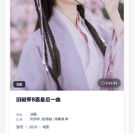
2:51:42
法国
旧磁带B面最后一曲
法国
地区
刘亦菲 / 赵丽颖 / 宋康昊 等
主演
冒险
·
2020
·
电影