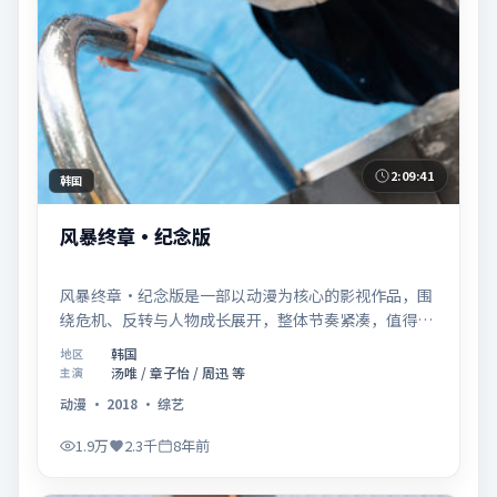
2:09:41
韩国
风暴终章·纪念版
风暴终章·纪念版是一部以动漫为核心的影视作品，围
绕危机、反转与人物成长展开，整体节奏紧凑，值得推
荐观看。
韩国
地区
汤唯 / 章子怡 / 周迅 等
主演
动漫
·
2018
·
综艺
1.9万
2.3千
8年前