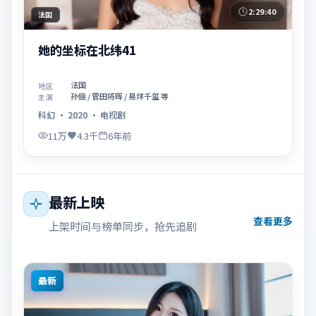
2:29:40
法国
她的坐标在北纬41
法国
地区
孙俪 / 菅田将晖 / 易烊千玺 等
主演
科幻
·
2020
·
电视剧
11万
4.3千
6年前
最新上映
查看更多
上架时间与榜单同步，抢先追剧
最新