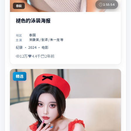
1:55:54
泰国
褪色的泳装海报
泰国
地区
宋康昊 / 张译 / 朱一龙 等
主演
纪录
·
2024
·
电影
12万
4.4千
2年前
精选