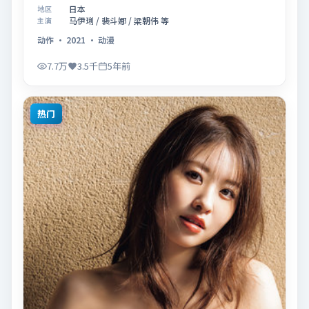
2021年02月05日在院线首映。影片围绕「爱的迟疑与
日本
地区
勇敢迈出的一步」展开叙事，镜头语言克制而富有张
马伊琍 / 裴斗娜 / 梁朝伟 等
主演
力，节奏起伏得当，人物弧光完整；配乐与场面调度强
动作
·
2021
·
动漫
化了类型片的观感体验，亦留有可供解读的细节空间，
适合关注现实主义叙事与人物关系的观众观看与收藏。
7.7万
3.5千
5年前
热门