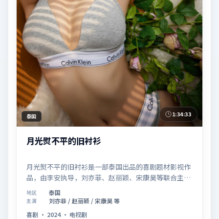
1:34:33
泰国
月光熨不平的旧衬衫
月光熨不平的旧衬衫是一部泰国出品的喜剧题材影视作
品，由李安执导，刘亦菲、赵丽颖、宋康昊等联合主
演，于2024年11月18日在院线首映。影片围绕「爱的
泰国
地区
迟疑与勇敢迈出的一步」展开叙事，镜头语言克制而富
刘亦菲 / 赵丽颖 / 宋康昊 等
主演
有张力，节奏起伏得当，人物弧光完整；配乐与场面调
喜剧
·
2024
·
电视剧