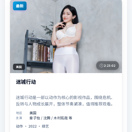
最新
2:23:02
美国
迷城行动
迷城行动是一部以动作为核心的影视作品，围绕危机、
反转与人物成长展开，整体节奏紧凑，值得推荐观看。
美国
地区
章子怡 / 沈腾 / 木村拓哉 等
主演
动作
·
2022
·
综艺