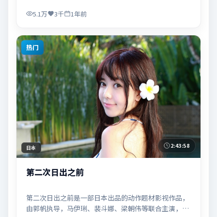
度强化了类型片的观感体验，亦留有可供解读的细节空
间，适合关注现实主义叙事与人物关系的观众观看与收
5.1万
3千
1年前
藏。
热门
2:43:58
日本
第二次日出之前
第二次日出之前是一部日本出品的动作题材影视作品，
由郭帆执导，马伊琍、裴斗娜、梁朝伟等联合主演，于