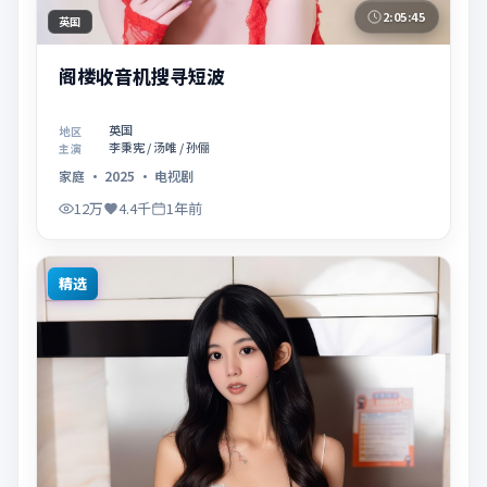
2:05:45
英国
阁楼收音机搜寻短波
英国
地区
李秉宪 / 汤唯 / 孙俪
主演
家庭
·
2025
·
电视剧
12万
4.4千
1年前
精选