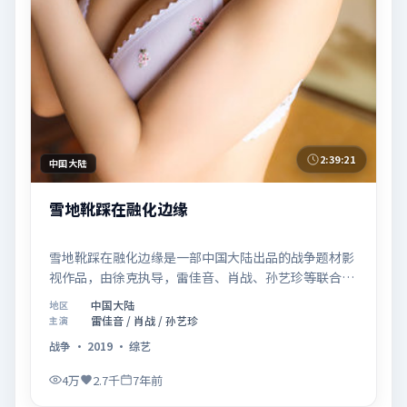
2:39:21
中国大陆
雪地靴踩在融化边缘
雪地靴踩在融化边缘是一部中国大陆出品的战争题材影
视作品，由徐克执导，雷佳音、肖战、孙艺珍等联合主
演，于2019年07月26日在院线首映。影片围绕「记忆
中国大陆
地区
拼图里的真相碎片」展开叙事，镜头语言克制而富有张
雷佳音 / 肖战 / 孙艺珍
主演
力，节奏起伏得当，人物弧光完整；配乐与场面调度强
战争
·
2019
·
综艺
化了类型片的观感体验，亦留有可供解读的细节空间，
适合关注现实主义叙事与人物关系的观众观看与收藏。
4万
2.7千
7年前