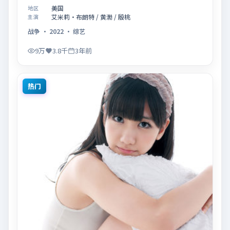
联合主演，于2022年10月17日在院线首映。影片围绕
美国
地区
「记忆拼图里的真相碎片」展开叙事，镜头语言克制而
艾米莉·布朗特 / 黄渤 / 殷桃
主演
富有张力，节奏起伏得当，人物弧光完整；配乐与场面
战争
·
2022
·
综艺
调度强化了类型片的观感体验，亦留有可供解读的细节
空间，适合关注现实主义叙事与人物关系的观众观看与
9万
3.8千
3年前
收藏。
热门