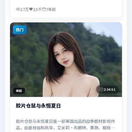
配乐与场面调度强化了类型片的观感体验，亦留有可供
解读的细节空间，适合关注现实主义叙事与人物关系的
2.7万
2.5千
7年前
观众观看与收藏。
热门
2:34:51
美国
胶片仓鼠与永恒夏日
胶片仓鼠与永恒夏日是一部美国出品的战争题材影视作
品，由是枝裕和执导，艾米莉·布朗特、黄渤、殷桃等